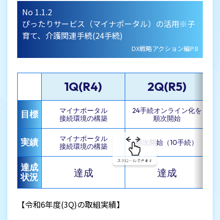
No 1.1.2
ぴったりサービス（マイナポータル）の活用※子
育て、介護関連手続(24手続)
DX戦略アクション編P.8
1Q(R4)
2Q(R5)
マイナポータル
24手続オンライン化を
目標
接続環境の構築
順次開始
マイナポータル
オ
実績
順次開始（10手続）
接続環境の構築
達成
達成
達成
状況
【令和6年度(3Q)の取組実績】