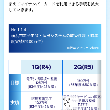
まえてマイナンバーカードを利用できる手続を拡大
していきます。
No 1.1.4
横浜市電子申請・届出システムの取扱件数（R3年
度実績約100万件）
DX戦略アクション編P.8
1Q(R4)
2Q(R5)
電子決済環境の整備
150万件
目標
125万件
（R3年度比50％増）
（R3年度比25％増）
電子申請サービスの拡充に
環境整備完了
かかる環境整備
実績
102万件
112万件
※
（R3年度比2％増）
※（R3年度比12％増）