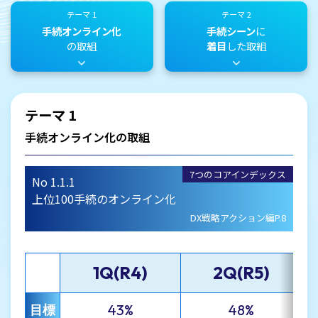
テーマ 1
テーマ 2
手続オンライン化
手続シーン
に
の取組
着目
した取組
テーマ 1
手続オンライン化の取組
7つのコアインデックス
No 1.1.1
上位100手続のオンライン化
DX戦略アクション編P.8
1Q(R4)
2Q(R5)
43%
48%
目標