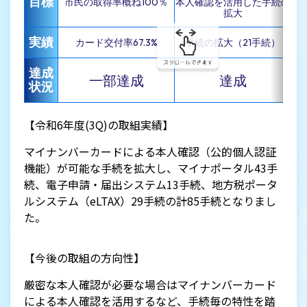
目標
市民の取得率概ね100％
本人確認を活用した手続の
拡大
実績
カード交付率67.3%
手続の拡大（21手続）
達成
一部達成
達成
状況
【令和6年度(3Q)の取組実績】
マイナンバーカードによる本人確認（公的個人認証
機能）が可能な手続を拡大し、マイナポータル43手
続、電子申請・届出システム13手続、地方税ポータ
ルシステム（eLTAX）29手続の計85手続となりまし
た。
【今後の取組の方向性】
厳密な本人確認が必要な場合はマイナンバーカード
による本人確認を活用するなど、手続毎の特性を踏