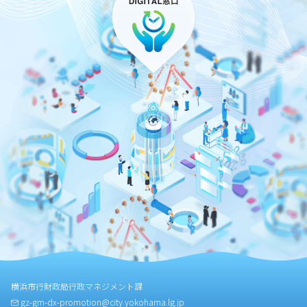
横浜市行財政局行政マネジメント課
gz-gm-dx-promotion@city.yokohama.lg.jp