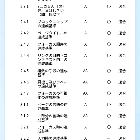
2.3.1
3回のせん（閃）
A
〇
適合
光、又はしきい
（閾）値以下
2.4.1
ブロックスキップ
A
〇
適合
の達成基準
2.4.2
ページタイトルの
A
〇
適合
達成基準
2.4.3
フォーカス順序の
A
〇
適合
達成基準
2.4.4
リンクの目的（コ
A
〇
適合
ンテキスト内）の
達成基準
2.4.5
複数の手段の達成
AA
〇
適合
基準
2.4.6
見出し及びラベル
AA
〇
適合
の達成基準
2.4.7
フォーカスの可視
AA
〇
適合
化の達成基準
3.1.1
ページの言語の達
A
〇
適合
成基準
3.1.2
一部分の言語の達
AA
〇
適合
成基準
3.2.1
フォーカス時の達
A
〇
適合
成基準
3.2.2
入力時の達成基準
A
ー
適合