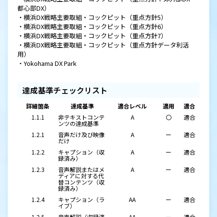
都心部DX）
・横浜DX戦略主要取組・コックピット（重点方針5）
・横浜DX戦略主要取組・コックピット（重点方針6）
・横浜DX戦略主要取組・コックピット（重点方針7）
・横浜DX戦略主要取組・コックピット（重点方針データ利活
用）
・Yokohama DX Park
達成基準チェックリスト
詳細箇条
達成基準
適合レベル
適用
適合
1.1.1
非テキストコンテ
A
〇
適合
ンツの達成基準
1.2.1
音声だけ及び映像
A
ー
適合
だけ
1.2.2
キャプション（収
A
ー
適合
録済み）
1.2.3
音声解説またはメ
A
ー
適合
ディアに対する代
替コンテンツ（収
録済み）
1.2.4
キャプション（ラ
AA
ー
適合
イブ）
1.2.5
音声解説（収録済
AA
ー
適合