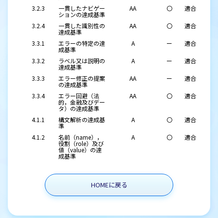
3.2.3
一貫したナビゲー
AA
〇
適合
ションの達成基準
3.2.4
一貫した識別性の
AA
〇
適合
達成基準
3.3.1
エラーの特定の達
A
ー
適合
成基準
3.3.2
ラベル又は説明の
A
ー
適合
達成基準
3.3.3
エラー修正の提案
AA
ー
適合
の達成基準
3.3.4
エラー回避（法
AA
〇
適合
的，金融及びデー
タ）の達成基準
4.1.1
構文解析の達成基
A
〇
適合
準
4.1.2
名前（name），
A
〇
適合
役割（role）及び
値（value）の達
成基準
HOMEに戻る