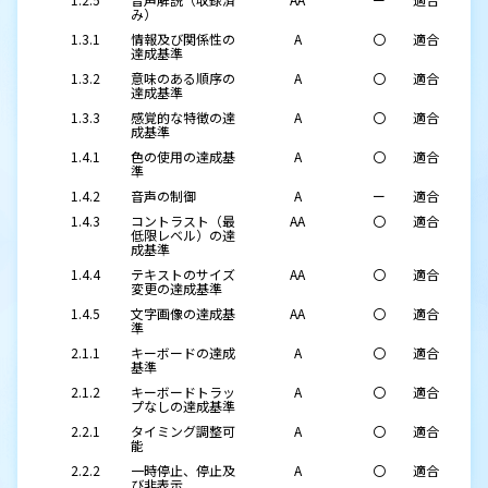
み）
1.3.1
情報及び関係性の
A
〇
適合
達成基準
1.3.2
意味のある順序の
A
〇
適合
達成基準
1.3.3
感覚的な特徴の達
A
〇
適合
成基準
1.4.1
色の使用の達成基
A
〇
適合
準
1.4.2
音声の制御
A
ー
適合
1.4.3
コントラスト（最
AA
〇
適合
低限レベル）の達
成基準
1.4.4
テキストのサイズ
AA
〇
適合
変更の達成基準
1.4.5
文字画像の達成基
AA
〇
適合
準
2.1.1
キーボードの達成
A
〇
適合
基準
2.1.2
キーボードトラッ
A
〇
適合
プなしの達成基準
2.2.1
タイミング調整可
A
〇
適合
能
2.2.2
一時停止、停止及
A
〇
適合
び非表示