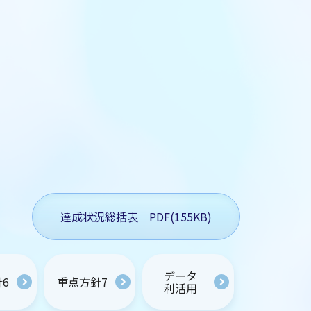
達成状況総括表 PDF(155KB)
データ
6
重点方針7
利活用