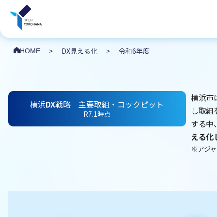
>
DX見える化
>
令和6年度
HOME
横浜市
横浜
DX
戦略
主要取組・コックピット
し取組
R7.1時点
する中
える化
※アジ