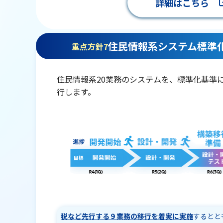
詳細はこちら
住民情報系システム標準
重点方針7
住民情報系20業務のシステムを、標準化基準
行します。
税など先行する９業務の移行を着実に実施
するとと