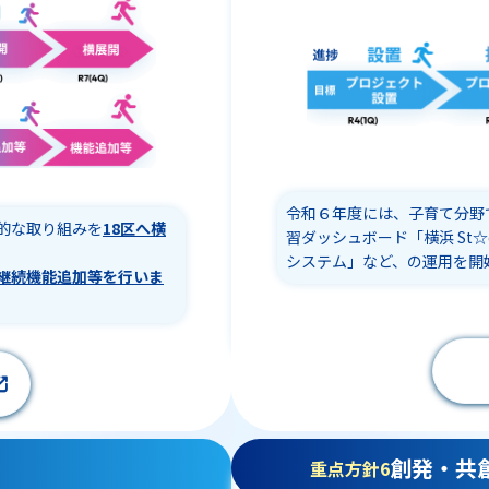
令和６年度には、子育て分野
的な取り組みを
18区へ横
習ダッシュボード「横浜 St☆
システム」など、の運用を開
継続機能追加等を行いま
創発・共
重点方針6