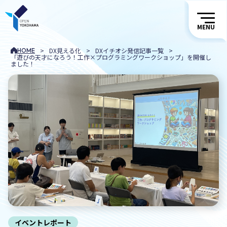
MENU
>
DX見える化
>
DXイチオシ発信記事一覧
>
HOME
「遊びの天才になろう！工作×プログラミングワークショップ」を開催し
ました！
イベントレポート